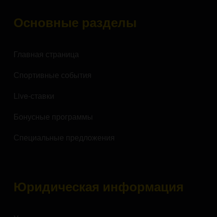
Основные разделы
Главная страница
Спортивные события
Live-ставки
Бонусные программы
Специальные предложения
Юридическая информация