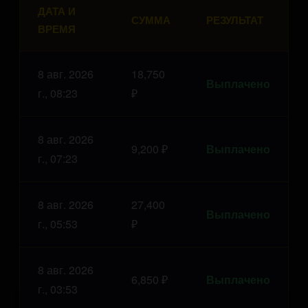
ДАТА И
СУММА
РЕЗУЛЬТАТ
ВРЕМЯ
8 авг. 2026
18,750
Выплачено
г., 08:23
₽
8 авг. 2026
9,200 ₽
Выплачено
г., 07:23
8 авг. 2026
27,400
Выплачено
г., 05:53
₽
8 авг. 2026
6,850 ₽
Выплачено
г., 03:53