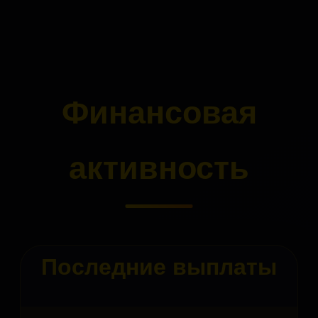
Финансовая
активность
Последние выплаты