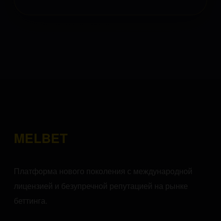
MELBET
Платформа нового поколения с международной
лицензией и безупречной репутацией на рынке
беттинга.