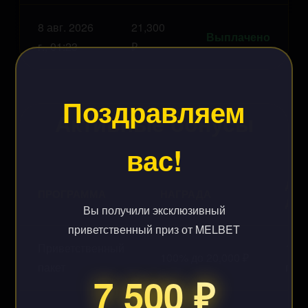
8 авг. 2026
21,300
Выплачено
г., 01:23
₽
Поздравляем
Активные бонусы
вас!
ДЕЙ
ПРОГРАММА
НАГРАДА
ДО
Вы получили эксклюзивный
приветственный приз от MELBET
Приветственный
11 а
100% до 20,000 ₽
пакет
г.
7 500 ₽