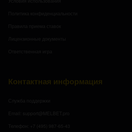
Условия использования
Политика конфиденциальности
Правила приема ставок
Лицензионные документы
Ответственная игра
Контактная информация
Служба поддержки
Email:
support@MELBET.pro
Телефон: +7 (495) 987-65-43